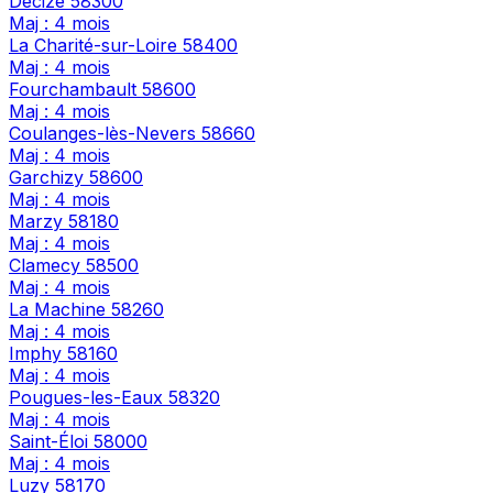
Decize
58300
Maj : 4 mois
La Charité-sur-Loire
58400
Maj : 4 mois
Fourchambault
58600
Maj : 4 mois
Coulanges-lès-Nevers
58660
Maj : 4 mois
Garchizy
58600
Maj : 4 mois
Marzy
58180
Maj : 4 mois
Clamecy
58500
Maj : 4 mois
La Machine
58260
Maj : 4 mois
Imphy
58160
Maj : 4 mois
Pougues-les-Eaux
58320
Maj : 4 mois
Saint-Éloi
58000
Maj : 4 mois
Luzy
58170