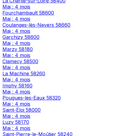
La Charité-sur-Loire
58400
Maj : 4 mois
Fourchambault
58600
Maj : 4 mois
Coulanges-lès-Nevers
58660
Maj : 4 mois
Garchizy
58600
Maj : 4 mois
Marzy
58180
Maj : 4 mois
Clamecy
58500
Maj : 4 mois
La Machine
58260
Maj : 4 mois
Imphy
58160
Maj : 4 mois
Pougues-les-Eaux
58320
Maj : 4 mois
Saint-Éloi
58000
Maj : 4 mois
Luzy
58170
Maj : 4 mois
Saint-Pierre-le-Moûtier
58240