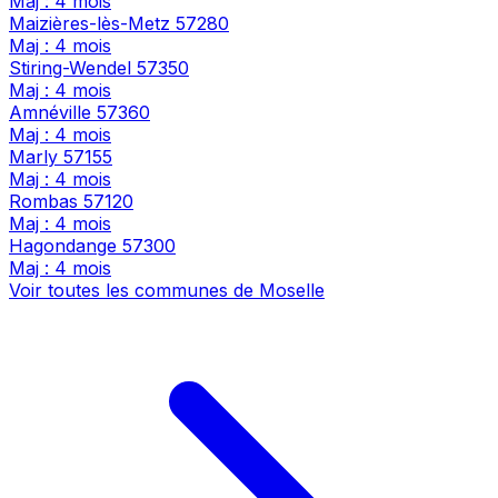
Maj : 4 mois
Maizières-lès-Metz
57280
Maj : 4 mois
Stiring-Wendel
57350
Maj : 4 mois
Amnéville
57360
Maj : 4 mois
Marly
57155
Maj : 4 mois
Rombas
57120
Maj : 4 mois
Hagondange
57300
Maj : 4 mois
Voir toutes les communes de Moselle