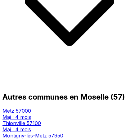
Autres communes en Moselle (57)
Metz
57000
Maj : 4 mois
Thionville
57100
Maj : 4 mois
Montigny-lès-Metz
57950