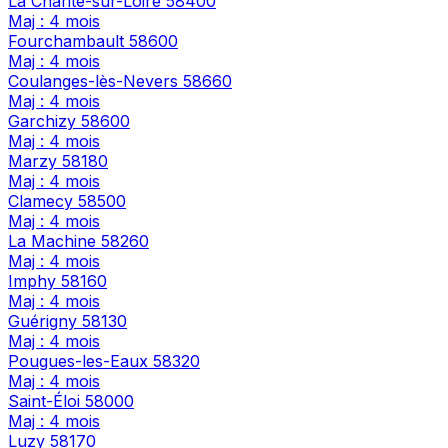
La Charité-sur-Loire
58400
Maj : 4 mois
Fourchambault
58600
Maj : 4 mois
Coulanges-lès-Nevers
58660
Maj : 4 mois
Garchizy
58600
Maj : 4 mois
Marzy
58180
Maj : 4 mois
Clamecy
58500
Maj : 4 mois
La Machine
58260
Maj : 4 mois
Imphy
58160
Maj : 4 mois
Guérigny
58130
Maj : 4 mois
Pougues-les-Eaux
58320
Maj : 4 mois
Saint-Éloi
58000
Maj : 4 mois
Luzy
58170