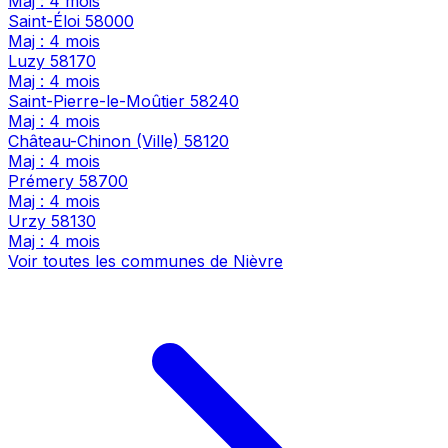
Maj : 4 mois
Saint-Éloi
58000
Maj : 4 mois
Luzy
58170
Maj : 4 mois
Saint-Pierre-le-Moûtier
58240
Maj : 4 mois
Château-Chinon (Ville)
58120
Maj : 4 mois
Prémery
58700
Maj : 4 mois
Urzy
58130
Maj : 4 mois
Voir toutes les communes de Nièvre