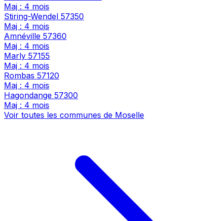
Maj : 4 mois
Stiring-Wendel
57350
Maj : 4 mois
Amnéville
57360
Maj : 4 mois
Marly
57155
Maj : 4 mois
Rombas
57120
Maj : 4 mois
Hagondange
57300
Maj : 4 mois
Voir toutes les communes de Moselle