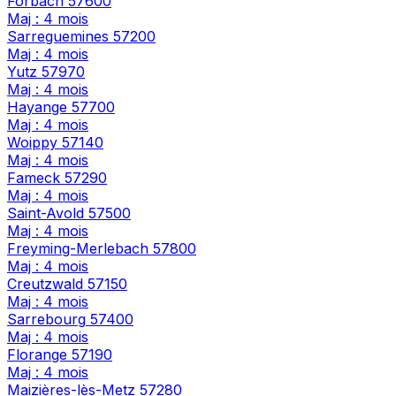
Forbach
57600
Maj : 4 mois
Sarreguemines
57200
Maj : 4 mois
Yutz
57970
Maj : 4 mois
Hayange
57700
Maj : 4 mois
Woippy
57140
Maj : 4 mois
Fameck
57290
Maj : 4 mois
Saint-Avold
57500
Maj : 4 mois
Freyming-Merlebach
57800
Maj : 4 mois
Creutzwald
57150
Maj : 4 mois
Sarrebourg
57400
Maj : 4 mois
Florange
57190
Maj : 4 mois
Maizières-lès-Metz
57280