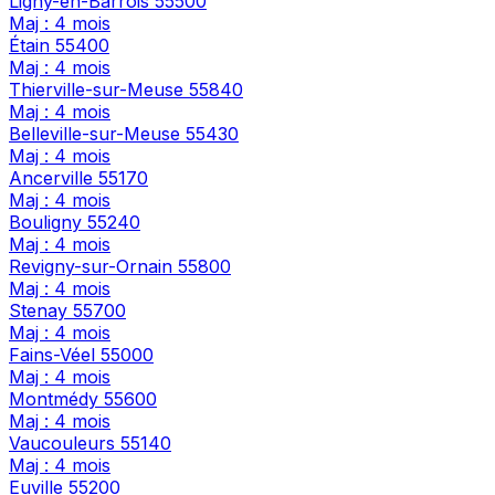
Ligny-en-Barrois
55500
Maj : 4 mois
Étain
55400
Maj : 4 mois
Thierville-sur-Meuse
55840
Maj : 4 mois
Belleville-sur-Meuse
55430
Maj : 4 mois
Ancerville
55170
Maj : 4 mois
Bouligny
55240
Maj : 4 mois
Revigny-sur-Ornain
55800
Maj : 4 mois
Stenay
55700
Maj : 4 mois
Fains-Véel
55000
Maj : 4 mois
Montmédy
55600
Maj : 4 mois
Vaucouleurs
55140
Maj : 4 mois
Euville
55200