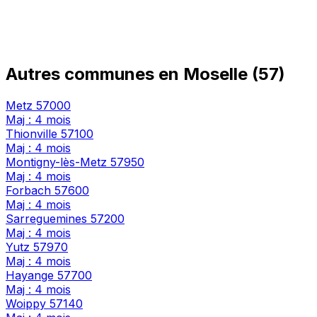
Autres communes en Moselle (57)
Metz
57000
Maj : 4 mois
Thionville
57100
Maj : 4 mois
Montigny-lès-Metz
57950
Maj : 4 mois
Forbach
57600
Maj : 4 mois
Sarreguemines
57200
Maj : 4 mois
Yutz
57970
Maj : 4 mois
Hayange
57700
Maj : 4 mois
Woippy
57140