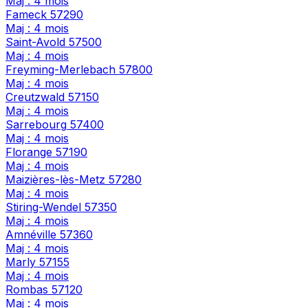
Maj : 4 mois
Fameck
57290
Maj : 4 mois
Saint-Avold
57500
Maj : 4 mois
Freyming-Merlebach
57800
Maj : 4 mois
Creutzwald
57150
Maj : 4 mois
Sarrebourg
57400
Maj : 4 mois
Florange
57190
Maj : 4 mois
Maizières-lès-Metz
57280
Maj : 4 mois
Stiring-Wendel
57350
Maj : 4 mois
Amnéville
57360
Maj : 4 mois
Marly
57155
Maj : 4 mois
Rombas
57120
Maj : 4 mois