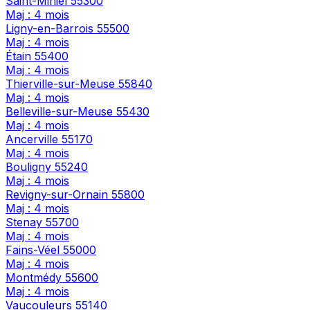
Saint-Mihiel
55300
Maj : 4 mois
Ligny-en-Barrois
55500
Maj : 4 mois
Étain
55400
Maj : 4 mois
Thierville-sur-Meuse
55840
Maj : 4 mois
Belleville-sur-Meuse
55430
Maj : 4 mois
Ancerville
55170
Maj : 4 mois
Bouligny
55240
Maj : 4 mois
Revigny-sur-Ornain
55800
Maj : 4 mois
Stenay
55700
Maj : 4 mois
Fains-Véel
55000
Maj : 4 mois
Montmédy
55600
Maj : 4 mois
Vaucouleurs
55140