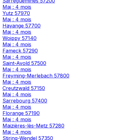
Sarreguemines
57200
Maj : 4 mois
Yutz
57970
Maj : 4 mois
Hayange
57700
Maj : 4 mois
Woippy
57140
Maj : 4 mois
Fameck
57290
Maj : 4 mois
Saint-Avold
57500
Maj : 4 mois
Freyming-Merlebach
57800
Maj : 4 mois
Creutzwald
57150
Maj : 4 mois
Sarrebourg
57400
Maj : 4 mois
Florange
57190
Maj : 4 mois
Maizières-lès-Metz
57280
Maj : 4 mois
Stiring-Wendel
57350