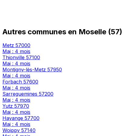
Autres communes en Moselle (57)
Metz
57000
Maj : 4 mois
Thionville
57100
Maj : 4 mois
Montigny-lès-Metz
57950
Maj : 4 mois
Forbach
57600
Maj : 4 mois
Sarreguemines
57200
Maj : 4 mois
Yutz
57970
Maj : 4 mois
Hayange
57700
Maj : 4 mois
Woippy
57140