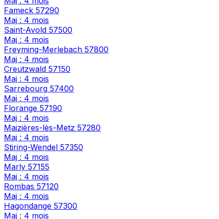
Maj : 4 mois
Fameck
57290
Maj : 4 mois
Saint-Avold
57500
Maj : 4 mois
Freyming-Merlebach
57800
Maj : 4 mois
Creutzwald
57150
Maj : 4 mois
Sarrebourg
57400
Maj : 4 mois
Florange
57190
Maj : 4 mois
Maizières-lès-Metz
57280
Maj : 4 mois
Stiring-Wendel
57350
Maj : 4 mois
Marly
57155
Maj : 4 mois
Rombas
57120
Maj : 4 mois
Hagondange
57300
Maj : 4 mois