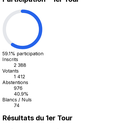
59.1%
participation
Inscrits
2 388
Votants
1 412
Abstentions
976
40.9%
Blancs / Nuls
74
Résultats du 1er Tour