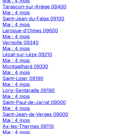
Maj : 4 mois
Tarascon-sur-Ariège
09400
Maj : 4 mois
Saint-Jean-du-Falga
09100
Maj : 4 mois
Laroque-d'Olmes
09600
Maj : 4 mois
Verniolle
09340
Maj : 4 mois
Lézat-sur-Lèze
09210
Maj : 4 mois
Montgailhard
09330
Maj : 4 mois
Saint-Lizier
09190
Maj : 4 mois
Lorp-Sentaraille
09190
Maj : 4 mois
Saint-Paul-de-Jarrat
09000
Maj : 4 mois
Saint-Jean-de-Verges
09000
Maj : 4 mois
Ax-les-Thermes
09110
Maj : 4 mois