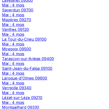
Lavelanet
09300
Maj : 4 mois
Saverdun
09700
Maj : 4 mois
Mazères
09270
Maj : 4 mois
Varilhes
09120
Maj : 4 mois
La Tour-du-Crieu
09100
Maj : 4 mois
Mirepoix
09500
Maj : 4 mois
Tarascon-sur-Ariège
09400
Maj : 4 mois
Saint-Jean-du-Falga
09100
Maj : 4 mois
Laroque-d'Olmes
09600
Maj : 4 mois
Verniolle
09340
Maj : 4 mois
Lézat-sur-Lèze
09210
Maj : 4 mois
Montgailhard
09330