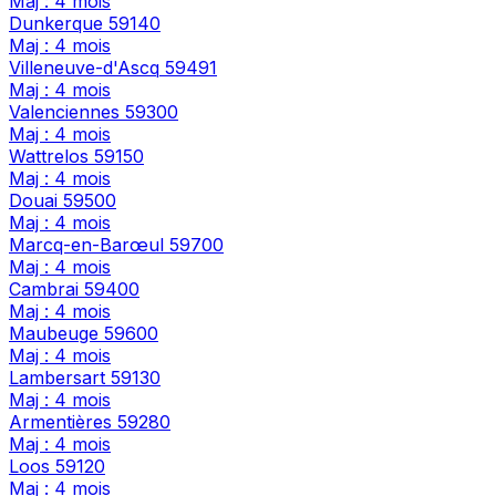
Maj : 4 mois
Dunkerque
59140
Maj : 4 mois
Villeneuve-d'Ascq
59491
Maj : 4 mois
Valenciennes
59300
Maj : 4 mois
Wattrelos
59150
Maj : 4 mois
Douai
59500
Maj : 4 mois
Marcq-en-Barœul
59700
Maj : 4 mois
Cambrai
59400
Maj : 4 mois
Maubeuge
59600
Maj : 4 mois
Lambersart
59130
Maj : 4 mois
Armentières
59280
Maj : 4 mois
Loos
59120
Maj : 4 mois