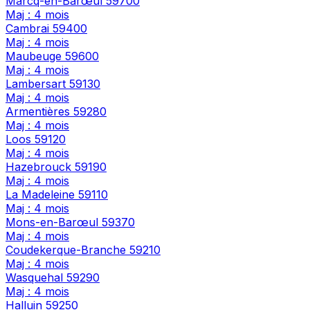
Marcq-en-Barœul
59700
Maj : 4 mois
Cambrai
59400
Maj : 4 mois
Maubeuge
59600
Maj : 4 mois
Lambersart
59130
Maj : 4 mois
Armentières
59280
Maj : 4 mois
Loos
59120
Maj : 4 mois
Hazebrouck
59190
Maj : 4 mois
La Madeleine
59110
Maj : 4 mois
Mons-en-Barœul
59370
Maj : 4 mois
Coudekerque-Branche
59210
Maj : 4 mois
Wasquehal
59290
Maj : 4 mois
Halluin
59250