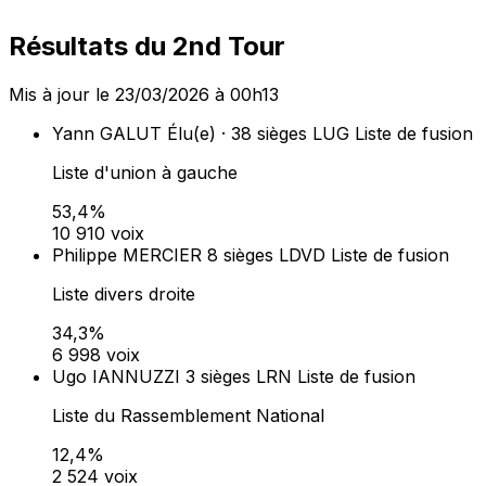
Dans les communes de 1 000 habitants et plus, la liste
arrivée en tête obtient 50 % des sièges au conseil
municipal (prime majoritaire). Les sièges restants sont
répartis à la proportionnelle entre toutes les listes ayant
obtenu plus de 5 % des suffrages exprimés (art. L260-
L262 du Code électoral).
Lieux de vote (
58
)