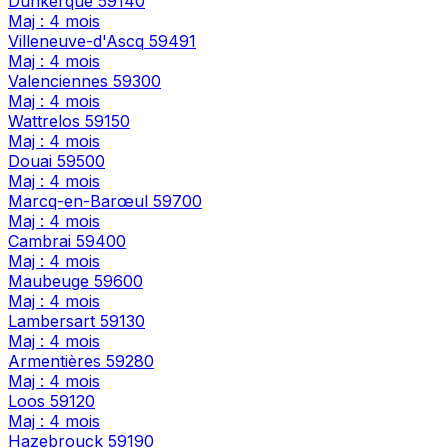
Dunkerque
59140
Maj : 4 mois
Villeneuve-d'Ascq
59491
Maj : 4 mois
Valenciennes
59300
Maj : 4 mois
Wattrelos
59150
Maj : 4 mois
Douai
59500
Maj : 4 mois
Marcq-en-Barœul
59700
Maj : 4 mois
Cambrai
59400
Maj : 4 mois
Maubeuge
59600
Maj : 4 mois
Lambersart
59130
Maj : 4 mois
Armentières
59280
Maj : 4 mois
Loos
59120
Maj : 4 mois
Hazebrouck
59190