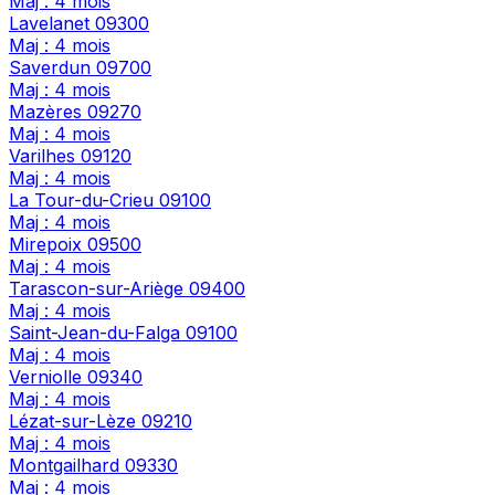
Maj : 4 mois
Lavelanet
09300
Maj : 4 mois
Saverdun
09700
Maj : 4 mois
Mazères
09270
Maj : 4 mois
Varilhes
09120
Maj : 4 mois
La Tour-du-Crieu
09100
Maj : 4 mois
Mirepoix
09500
Maj : 4 mois
Tarascon-sur-Ariège
09400
Maj : 4 mois
Saint-Jean-du-Falga
09100
Maj : 4 mois
Verniolle
09340
Maj : 4 mois
Lézat-sur-Lèze
09210
Maj : 4 mois
Montgailhard
09330
Maj : 4 mois