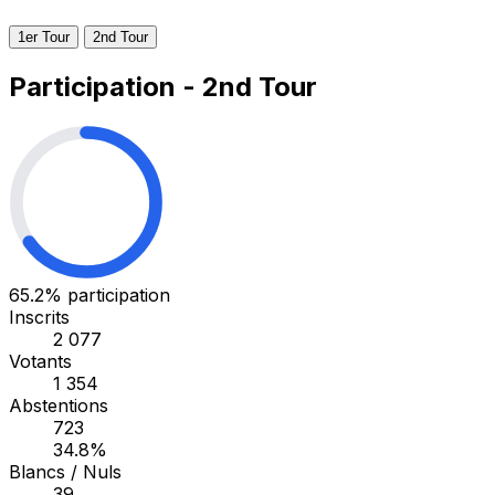
1er Tour
2nd Tour
Participation - 2nd Tour
65.2%
participation
Inscrits
2 077
Votants
1 354
Abstentions
723
34.8%
Blancs / Nuls
39