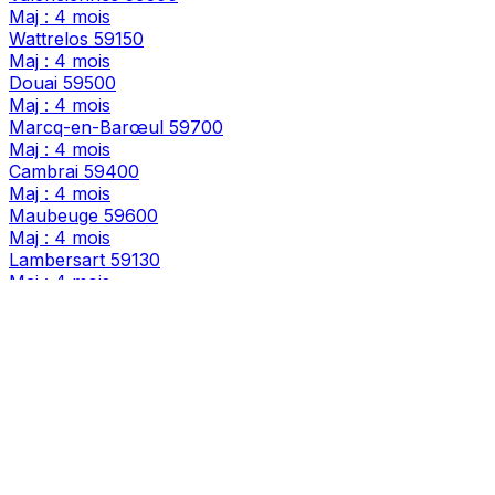
Maj : 4 mois
Wattrelos
59150
Maj : 4 mois
Douai
59500
Maj : 4 mois
Marcq-en-Barœul
59700
Maj : 4 mois
Cambrai
59400
Maj : 4 mois
Maubeuge
59600
Maj : 4 mois
Lambersart
59130
Maj : 4 mois
Armentières
59280
Maj : 4 mois
Loos
59120
Maj : 4 mois
Hazebrouck
59190
Maj : 4 mois
La Madeleine
59110
Maj : 4 mois
Mons-en-Barœul
59370