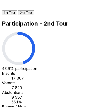
1er Tour
2nd Tour
Participation - 2nd Tour
43.9%
participation
Inscrits
17 807
Votants
7 820
Abstentions
9 987
56.1%
Blancs / Nuls