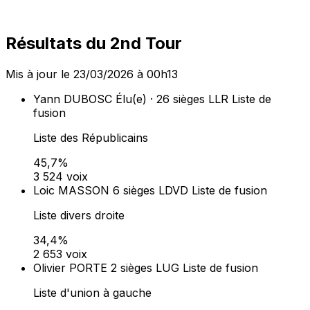
13,8%
1 063 voix
Harald POILLOT
1 siège
LDVD
Liste de fusion
Liste divers droite
6,2%
476 voix
Dans les communes de 1 000 habitants et plus, la liste
arrivée en tête obtient 50 % des sièges au conseil
municipal (prime majoritaire). Les sièges restants sont
répartis à la proportionnelle entre toutes les listes ayant
obtenu plus de 5 % des suffrages exprimés (art. L260-
L262 du Code électoral).
Lieux de vote (
27
)