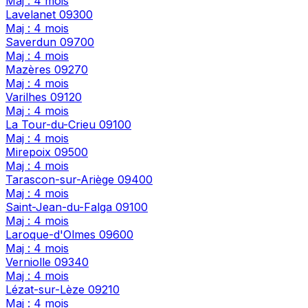
Maj : 4 mois
Lavelanet
09300
Maj : 4 mois
Saverdun
09700
Maj : 4 mois
Mazères
09270
Maj : 4 mois
Varilhes
09120
Maj : 4 mois
La Tour-du-Crieu
09100
Maj : 4 mois
Mirepoix
09500
Maj : 4 mois
Tarascon-sur-Ariège
09400
Maj : 4 mois
Saint-Jean-du-Falga
09100
Maj : 4 mois
Laroque-d'Olmes
09600
Maj : 4 mois
Verniolle
09340
Maj : 4 mois
Lézat-sur-Lèze
09210
Maj : 4 mois