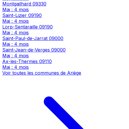
Montgailhard
09330
Maj : 4 mois
Saint-Lizier
09190
Maj : 4 mois
Lorp-Sentaraille
09190
Maj : 4 mois
Saint-Paul-de-Jarrat
09000
Maj : 4 mois
Saint-Jean-de-Verges
09000
Maj : 4 mois
Ax-les-Thermes
09110
Maj : 4 mois
Voir toutes les communes de Ariège