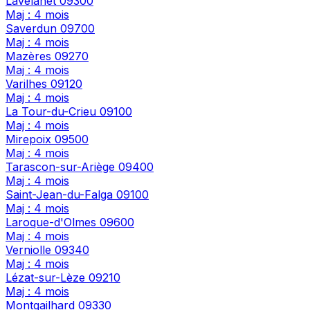
Lavelanet
09300
Maj : 4 mois
Saverdun
09700
Maj : 4 mois
Mazères
09270
Maj : 4 mois
Varilhes
09120
Maj : 4 mois
La Tour-du-Crieu
09100
Maj : 4 mois
Mirepoix
09500
Maj : 4 mois
Tarascon-sur-Ariège
09400
Maj : 4 mois
Saint-Jean-du-Falga
09100
Maj : 4 mois
Laroque-d'Olmes
09600
Maj : 4 mois
Verniolle
09340
Maj : 4 mois
Lézat-sur-Lèze
09210
Maj : 4 mois
Montgailhard
09330