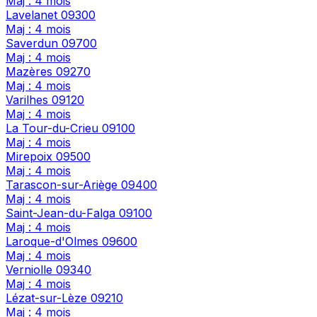
Maj : 4 mois
Lavelanet
09300
Maj : 4 mois
Saverdun
09700
Maj : 4 mois
Mazères
09270
Maj : 4 mois
Varilhes
09120
Maj : 4 mois
La Tour-du-Crieu
09100
Maj : 4 mois
Mirepoix
09500
Maj : 4 mois
Tarascon-sur-Ariège
09400
Maj : 4 mois
Saint-Jean-du-Falga
09100
Maj : 4 mois
Laroque-d'Olmes
09600
Maj : 4 mois
Verniolle
09340
Maj : 4 mois
Lézat-sur-Lèze
09210
Maj : 4 mois