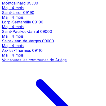
Montgailhard
09330
Maj : 4 mois
Saint-Lizier
09190
Maj : 4 mois
Lorp-Sentaraille
09190
Maj : 4 mois
Saint-Paul-de-Jarrat
09000
Maj : 4 mois
Saint-Jean-de-Verges
09000
Maj : 4 mois
Ax-les-Thermes
09110
Maj : 4 mois
Voir toutes les communes de Ariège