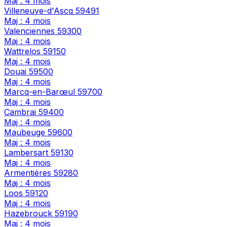
Maj : 4 mois
Villeneuve-d'Ascq
59491
Maj : 4 mois
Valenciennes
59300
Maj : 4 mois
Wattrelos
59150
Maj : 4 mois
Douai
59500
Maj : 4 mois
Marcq-en-Barœul
59700
Maj : 4 mois
Cambrai
59400
Maj : 4 mois
Maubeuge
59600
Maj : 4 mois
Lambersart
59130
Maj : 4 mois
Armentières
59280
Maj : 4 mois
Loos
59120
Maj : 4 mois
Hazebrouck
59190
Maj : 4 mois