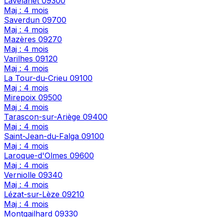
Lavelanet
09300
Maj : 4 mois
Saverdun
09700
Maj : 4 mois
Mazères
09270
Maj : 4 mois
Varilhes
09120
Maj : 4 mois
La Tour-du-Crieu
09100
Maj : 4 mois
Mirepoix
09500
Maj : 4 mois
Tarascon-sur-Ariège
09400
Maj : 4 mois
Saint-Jean-du-Falga
09100
Maj : 4 mois
Laroque-d'Olmes
09600
Maj : 4 mois
Verniolle
09340
Maj : 4 mois
Lézat-sur-Lèze
09210
Maj : 4 mois
Montgailhard
09330