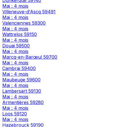
Dunkerque
59140
Maj : 4 mois
Villeneuve-d'Ascq
59491
Maj : 4 mois
Valenciennes
59300
Maj : 4 mois
Wattrelos
59150
Maj : 4 mois
Douai
59500
Maj : 4 mois
Marcq-en-Barœul
59700
Maj : 4 mois
Cambrai
59400
Maj : 4 mois
Maubeuge
59600
Maj : 4 mois
Lambersart
59130
Maj : 4 mois
Armentières
59280
Maj : 4 mois
Loos
59120
Maj : 4 mois
Hazebrouck
59190