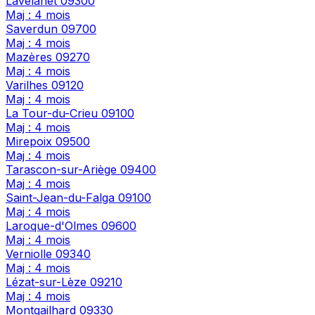
Lavelanet
09300
Maj : 4 mois
Saverdun
09700
Maj : 4 mois
Mazères
09270
Maj : 4 mois
Varilhes
09120
Maj : 4 mois
La Tour-du-Crieu
09100
Maj : 4 mois
Mirepoix
09500
Maj : 4 mois
Tarascon-sur-Ariège
09400
Maj : 4 mois
Saint-Jean-du-Falga
09100
Maj : 4 mois
Laroque-d'Olmes
09600
Maj : 4 mois
Verniolle
09340
Maj : 4 mois
Lézat-sur-Lèze
09210
Maj : 4 mois
Montgailhard
09330