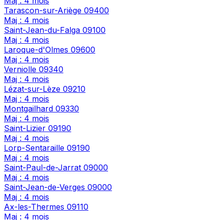
Maj : 4 mois
Tarascon-sur-Ariège
09400
Maj : 4 mois
Saint-Jean-du-Falga
09100
Maj : 4 mois
Laroque-d'Olmes
09600
Maj : 4 mois
Verniolle
09340
Maj : 4 mois
Lézat-sur-Lèze
09210
Maj : 4 mois
Montgailhard
09330
Maj : 4 mois
Saint-Lizier
09190
Maj : 4 mois
Lorp-Sentaraille
09190
Maj : 4 mois
Saint-Paul-de-Jarrat
09000
Maj : 4 mois
Saint-Jean-de-Verges
09000
Maj : 4 mois
Ax-les-Thermes
09110
Maj : 4 mois