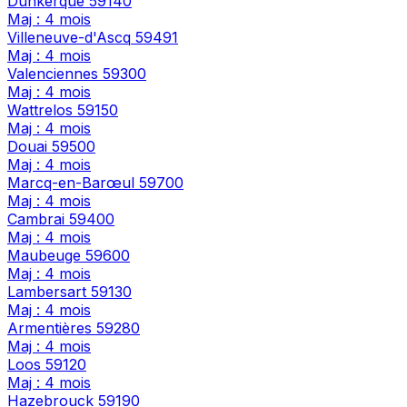
Dunkerque
59140
Maj : 4 mois
Villeneuve-d'Ascq
59491
Maj : 4 mois
Valenciennes
59300
Maj : 4 mois
Wattrelos
59150
Maj : 4 mois
Douai
59500
Maj : 4 mois
Marcq-en-Barœul
59700
Maj : 4 mois
Cambrai
59400
Maj : 4 mois
Maubeuge
59600
Maj : 4 mois
Lambersart
59130
Maj : 4 mois
Armentières
59280
Maj : 4 mois
Loos
59120
Maj : 4 mois
Hazebrouck
59190