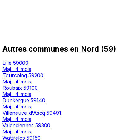
Autres communes en Nord (59)
Lille
59000
Maj : 4 mois
Tourcoing
59200
Maj : 4 mois
Roubaix
59100
Maj : 4 mois
Dunkerque
59140
Maj : 4 mois
Villeneuve-d'Ascq
59491
Maj : 4 mois
Valenciennes
59300
Maj : 4 mois
Wattrelos
59150