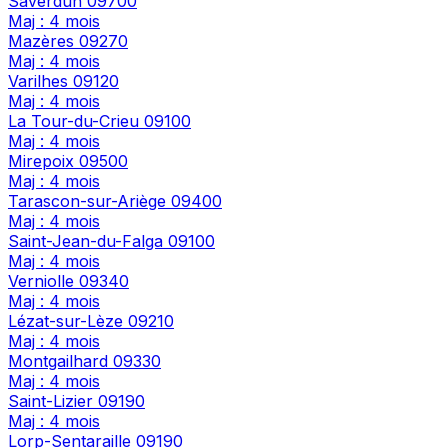
Saverdun
09700
Maj : 4 mois
Mazères
09270
Maj : 4 mois
Varilhes
09120
Maj : 4 mois
La Tour-du-Crieu
09100
Maj : 4 mois
Mirepoix
09500
Maj : 4 mois
Tarascon-sur-Ariège
09400
Maj : 4 mois
Saint-Jean-du-Falga
09100
Maj : 4 mois
Verniolle
09340
Maj : 4 mois
Lézat-sur-Lèze
09210
Maj : 4 mois
Montgailhard
09330
Maj : 4 mois
Saint-Lizier
09190
Maj : 4 mois
Lorp-Sentaraille
09190