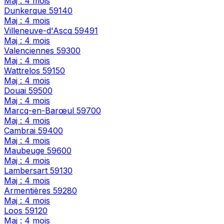
Maj : 4 mois
Dunkerque
59140
Maj : 4 mois
Villeneuve-d'Ascq
59491
Maj : 4 mois
Valenciennes
59300
Maj : 4 mois
Wattrelos
59150
Maj : 4 mois
Douai
59500
Maj : 4 mois
Marcq-en-Barœul
59700
Maj : 4 mois
Cambrai
59400
Maj : 4 mois
Maubeuge
59600
Maj : 4 mois
Lambersart
59130
Maj : 4 mois
Armentières
59280
Maj : 4 mois
Loos
59120
Maj : 4 mois