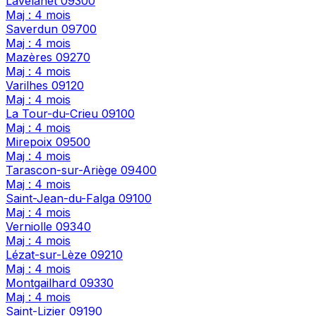
Lavelanet
09300
Maj : 4 mois
Saverdun
09700
Maj : 4 mois
Mazères
09270
Maj : 4 mois
Varilhes
09120
Maj : 4 mois
La Tour-du-Crieu
09100
Maj : 4 mois
Mirepoix
09500
Maj : 4 mois
Tarascon-sur-Ariège
09400
Maj : 4 mois
Saint-Jean-du-Falga
09100
Maj : 4 mois
Verniolle
09340
Maj : 4 mois
Lézat-sur-Lèze
09210
Maj : 4 mois
Montgailhard
09330
Maj : 4 mois
Saint-Lizier
09190