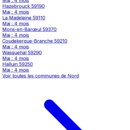
Maj : 4 mois
Hazebrouck
59190
Maj : 4 mois
La Madeleine
59110
Maj : 4 mois
Mons-en-Barœul
59370
Maj : 4 mois
Coudekerque-Branche
59210
Maj : 4 mois
Wasquehal
59290
Maj : 4 mois
Halluin
59250
Maj : 4 mois
Voir toutes les communes de Nord