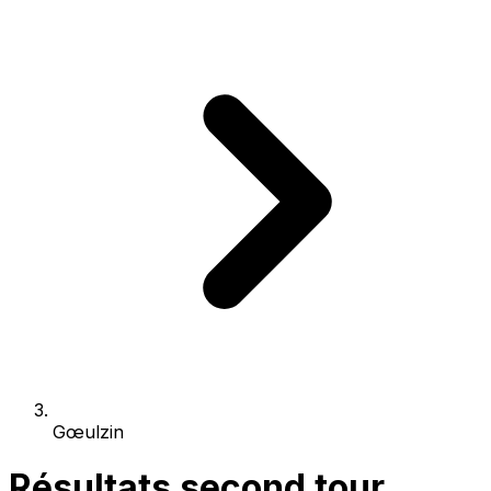
Gœulzin
Résultats second tour