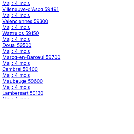
Maj : 4 mois
Villeneuve-d'Ascq
59491
Maj : 4 mois
Valenciennes
59300
Maj : 4 mois
Wattrelos
59150
Maj : 4 mois
Douai
59500
Maj : 4 mois
Marcq-en-Barœul
59700
Maj : 4 mois
Cambrai
59400
Maj : 4 mois
Maubeuge
59600
Maj : 4 mois
Lambersart
59130
Maj : 4 mois
Armentières
59280
Maj : 4 mois
Loos
59120
Maj : 4 mois
Hazebrouck
59190