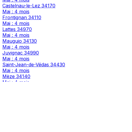
Castelnau-le-Lez
34170
Maj : 4 mois
Frontignan
34110
Maj : 4 mois
Lattes
34970
Maj : 4 mois
Mauguio
34130
Maj : 4 mois
Juvignac
34990
Maj : 4 mois
Saint-Jean-de-Védas
34430
Maj : 4 mois
Mèze
34140
Maj : 4 mois
Villeneuve-lès-Maguelone
34750
Maj : 4 mois
Saint-Gély-du-Fesc
34980
Maj : 4 mois
Pérols
34470
Maj : 4 mois
Clermont-l'Hérault
34800
Maj : 4 mois