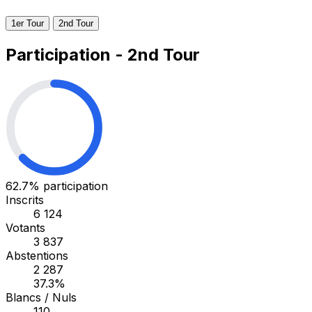
1er Tour
2nd Tour
Participation - 2nd Tour
62.7%
participation
Inscrits
6 124
Votants
3 837
Abstentions
2 287
37.3%
Blancs / Nuls
110