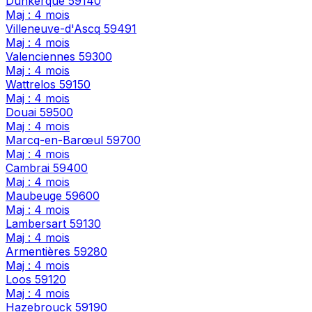
Dunkerque
59140
Maj : 4 mois
Villeneuve-d'Ascq
59491
Maj : 4 mois
Valenciennes
59300
Maj : 4 mois
Wattrelos
59150
Maj : 4 mois
Douai
59500
Maj : 4 mois
Marcq-en-Barœul
59700
Maj : 4 mois
Cambrai
59400
Maj : 4 mois
Maubeuge
59600
Maj : 4 mois
Lambersart
59130
Maj : 4 mois
Armentières
59280
Maj : 4 mois
Loos
59120
Maj : 4 mois
Hazebrouck
59190