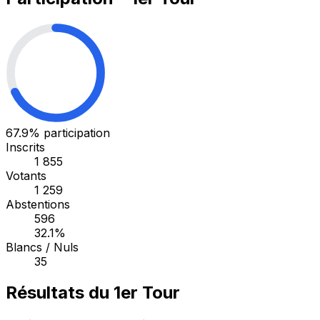
67.9%
participation
Inscrits
1 855
Votants
1 259
Abstentions
596
32.1%
Blancs / Nuls
35
Résultats du 1er Tour