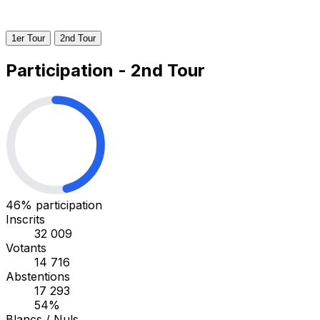
1er Tour
2nd Tour
Participation - 2nd Tour
46%
participation
Inscrits
32 009
Votants
14 716
Abstentions
17 293
54%
Blancs / Nuls