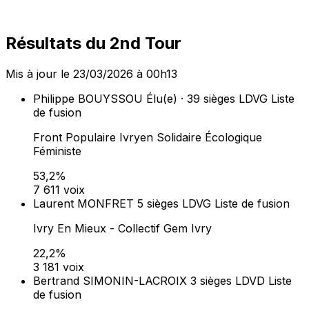
IVRY AVANT TOUT
13,7%
1 966 voix
Kevin NADER
2 sièges
LRN
Liste de fusion
IVRY AVENIR
10,9%
1 556 voix
Dans les communes de 1 000 habitants et plus, la liste
arrivée en tête obtient 50 % des sièges au conseil
municipal (prime majoritaire). Les sièges restants sont
répartis à la proportionnelle entre toutes les listes ayant
obtenu plus de 5 % des suffrages exprimés (art. L260-
L262 du Code électoral).
Lieux de vote (
33
)