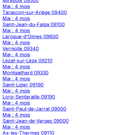
Mirepoix
09500
Maj : 4 mois
Tarascon-sur-Ariège
09400
Maj : 4 mois
Saint-Jean-du-Falga
09100
Maj : 4 mois
Laroque-d'Olmes
09600
Maj : 4 mois
Verniolle
09340
Maj : 4 mois
Lézat-sur-Lèze
09210
Maj : 4 mois
Montgailhard
09330
Maj : 4 mois
Saint-Lizier
09190
Maj : 4 mois
Lorp-Sentaraille
09190
Maj : 4 mois
Saint-Paul-de-Jarrat
09000
Maj : 4 mois
Saint-Jean-de-Verges
09000
Maj : 4 mois
Ax-les-Thermes
09110