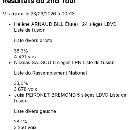
Dans les communes de 1 000 habitants et plus, la liste
arrivée en tête obtient 50 % des sièges au conseil
municipal (prime majoritaire). Les sièges restants sont
répartis à la proportionnelle entre toutes les listes ayant
obtenu plus de 5 % des suffrages exprimés (art. L260-
L262 du Code électoral).
Lieux de vote (
23
)