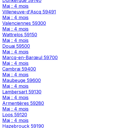
Dunkerque
59140
Maj : 4 mois
Villeneuve-d'Ascq
59491
Maj : 4 mois
Valenciennes
59300
Maj : 4 mois
Wattrelos
59150
Maj : 4 mois
Douai
59500
Maj : 4 mois
Marcq-en-Barœul
59700
Maj : 4 mois
Cambrai
59400
Maj : 4 mois
Maubeuge
59600
Maj : 4 mois
Lambersart
59130
Maj : 4 mois
Armentières
59280
Maj : 4 mois
Loos
59120
Maj : 4 mois
Hazebrouck
59190