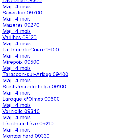
Lavelanet
09300
Maj : 4 mois
Saverdun
09700
Maj : 4 mois
Mazères
09270
Maj : 4 mois
Varilhes
09120
Maj : 4 mois
La Tour-du-Crieu
09100
Maj : 4 mois
Mirepoix
09500
Maj : 4 mois
Tarascon-sur-Ariège
09400
Maj : 4 mois
Saint-Jean-du-Falga
09100
Maj : 4 mois
Laroque-d'Olmes
09600
Maj : 4 mois
Verniolle
09340
Maj : 4 mois
Lézat-sur-Lèze
09210
Maj : 4 mois
Montgailhard
09330