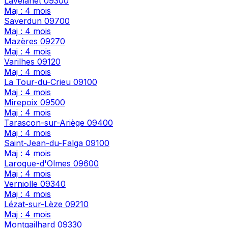
Lavelanet
09300
Maj : 4 mois
Saverdun
09700
Maj : 4 mois
Mazères
09270
Maj : 4 mois
Varilhes
09120
Maj : 4 mois
La Tour-du-Crieu
09100
Maj : 4 mois
Mirepoix
09500
Maj : 4 mois
Tarascon-sur-Ariège
09400
Maj : 4 mois
Saint-Jean-du-Falga
09100
Maj : 4 mois
Laroque-d'Olmes
09600
Maj : 4 mois
Verniolle
09340
Maj : 4 mois
Lézat-sur-Lèze
09210
Maj : 4 mois
Montgailhard
09330