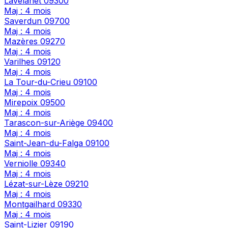
Lavelanet
09300
Maj : 4 mois
Saverdun
09700
Maj : 4 mois
Mazères
09270
Maj : 4 mois
Varilhes
09120
Maj : 4 mois
La Tour-du-Crieu
09100
Maj : 4 mois
Mirepoix
09500
Maj : 4 mois
Tarascon-sur-Ariège
09400
Maj : 4 mois
Saint-Jean-du-Falga
09100
Maj : 4 mois
Verniolle
09340
Maj : 4 mois
Lézat-sur-Lèze
09210
Maj : 4 mois
Montgailhard
09330
Maj : 4 mois
Saint-Lizier
09190