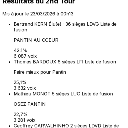
fusion
PANTIN EN CONFIANCE
10,1%
1 459 voix
Dans les communes de 1 000 habitants et plus, la liste
arrivée en tête obtient 50 % des sièges au conseil
municipal (prime majoritaire). Les sièges restants sont
répartis à la proportionnelle entre toutes les listes ayant
obtenu plus de 5 % des suffrages exprimés (art. L260-
L262 du Code électoral).
Lieux de vote (
23
)