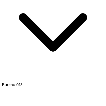
Autres communes en Gironde (33)
Bordeaux
33000
Maj : 4 mois