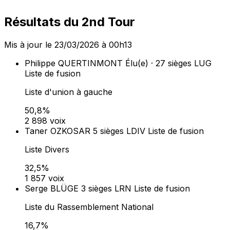
955 voix
Dans les communes de 1 000 habitants et plus, la liste
arrivée en tête obtient 50 % des sièges au conseil
municipal (prime majoritaire). Les sièges restants sont
répartis à la proportionnelle entre toutes les listes ayant
obtenu plus de 5 % des suffrages exprimés (art. L260-
L262 du Code électoral).
Lieux de vote (
14
)