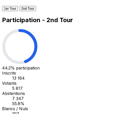
1er Tour
2nd Tour
Participation - 2nd Tour
44.2%
participation
Inscrits
13 164
Votants
5 817
Abstentions
7 347
55.8%
Blancs / Nuls
107