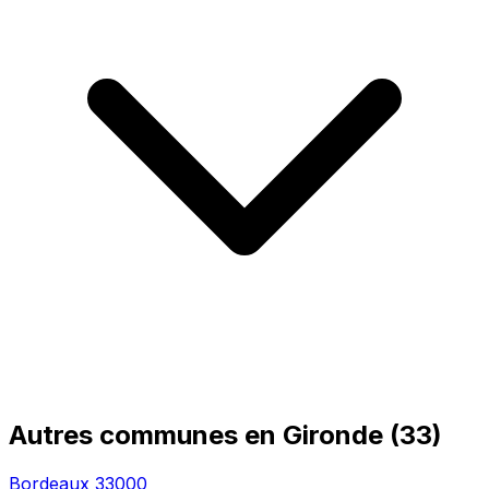
Libourne
33500
Maj : 4 mois
Eysines
33320
Maj : 4 mois
Gujan-Mestras
33470
Maj : 4 mois
Bruges
33520
Maj : 4 mois
Floirac
33270
Maj : 4 mois
Ambarès-et-Lagrave
33440
Maj : 4 mois
Blanquefort
33290
Maj : 4 mois
Cestas
33610
Maj : 4 mois
Voir toutes les communes de Gironde