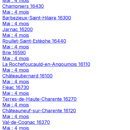
Maj : 4 mois
Champniers
16430
Maj : 4 mois
Barbezieux-Saint-Hilaire
16300
Maj : 4 mois
Jarnac
16200
Maj : 4 mois
Roullet-Saint-Estèphe
16440
Maj : 4 mois
Brie
16590
Maj : 4 mois
La Rochefoucauld-en-Angoumois
16110
Maj : 4 mois
Châteaubernard
16100
Maj : 4 mois
Fléac
16730
Maj : 4 mois
Terres-de-Haute-Charente
16270
Maj : 4 mois
Châteauneuf-sur-Charente
16120
Maj : 4 mois
Val-de-Cognac
16370
Maj : 4 mois