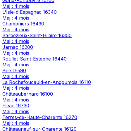
Gond-Pontouvre
16160
Maj : 4 mois
L'Isle-d'Espagnac
16340
Maj : 4 mois
Champniers
16430
Maj : 4 mois
Barbezieux-Saint-Hilaire
16300
Maj : 4 mois
Jarnac
16200
Maj : 4 mois
Roullet-Saint-Estèphe
16440
Maj : 4 mois
Brie
16590
Maj : 4 mois
La Rochefoucauld-en-Angoumois
16110
Maj : 4 mois
Châteaubernard
16100
Maj : 4 mois
Fléac
16730
Maj : 4 mois
Terres-de-Haute-Charente
16270
Maj : 4 mois
Châteauneuf-sur-Charente
16120